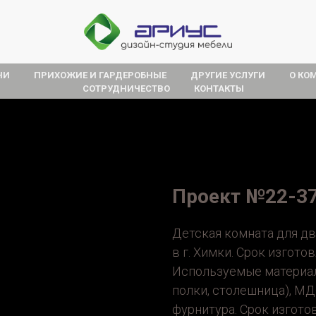
НИ
ПРИХОЖИЕ И ГАРДЕРОБНЫЕ
ДРУГИЕ УСЛУГИ
О КО
СОТРУДНИЧЕСТВО
КОНТАКТЫ
Проект №22-3
Детская комната для дв
в г. Химки. Срок изгото
Используемые материалы
полки, столешница), М
фурнитура. Срок изгото