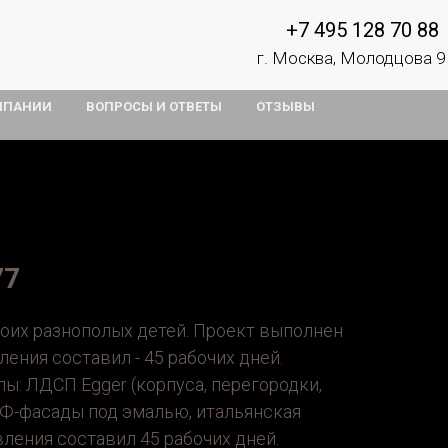
+7 495 128 70 88
г. Москва, Молодцова 9
МПАНИИ
ВОПРОСЫ И ОТВЕТЫ
ОТЗЫВЫ
77
оих разнополых детей. Проект выполнен
вления составил - 45 рабочих дней.
: ЛДСП Egger (корпуса, перегородки,
ДФ-фасады под эмалью, итальянская
вления составил 45 рабочих дней.