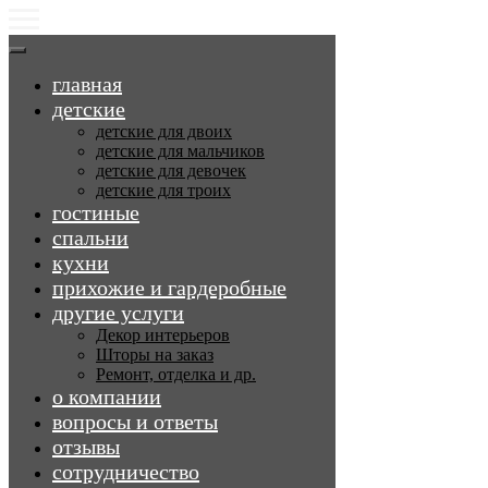
главная
детские
детские для двоих
детские для мальчиков
детские для девочек
детские для троих
гостиные
спальни
кухни
прихожие и гардеробные
другие услуги
Декор интерьеров
Шторы на заказ
Ремонт, отделка и др.
о компании
вопросы и ответы
отзывы
сотрудничество