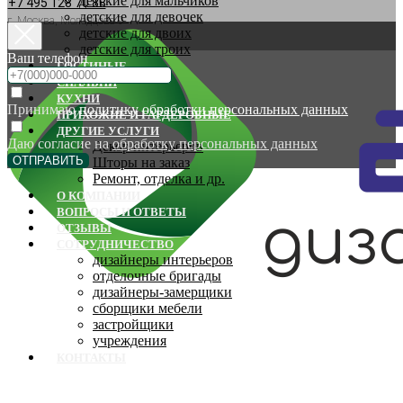
детские для мальчиков
+7 495 128 70 88
детские для девочек
г. Москва, Молодцова 9
детские для двоих
детские для троих
Ваш телефон
ГОСТИНЫЕ
СПАЛЬНИ
КУХНИ
Принимаю
политику обработки персональных данных
ПРИХОЖИЕ И ГАРДЕРОБНЫЕ
ДРУГИЕ УСЛУГИ
Даю согласие на
обработку персональных данных
Декор интерьеров
ОТПРАВИТЬ
Шторы на заказ
Ремонт, отделка и др.
О КОМПАНИИ
ВОПРОСЫ И ОТВЕТЫ
ОТЗЫВЫ
СОТРУДНИЧЕСТВО
дизайнеры интерьеров
отделочные бригады
дизайнеры-замерщики
сборщики мебели
застройщики
учреждения
КОНТАКТЫ