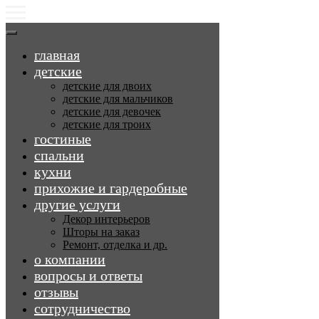
главная
детские
детские для двоих
детские для мальчиков
детские для девочек
детские для троих
гостиные
спальни
кухни
прихожие и гардеробные
другие услуги
Декор интерьеров
Шторы на заказ
Ремонт, отделка и др.
о компании
вопросы и ответы
отзывы
сотрудничество