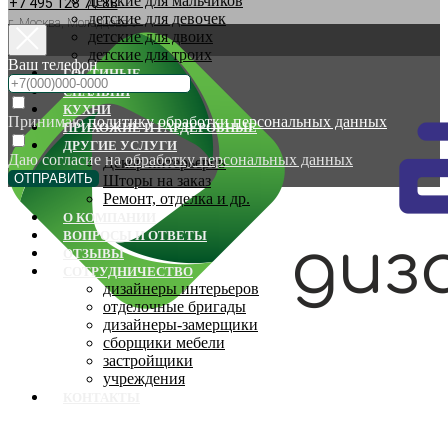
детские для мальчиков
+7 495 128 70 88
детские для девочек
г. Москва, Молодцова 9
детские для двоих
детские для троих
Ваш телефон
ГОСТИНЫЕ
СПАЛЬНИ
КУХНИ
Принимаю
политику обработки персональных данных
ПРИХОЖИЕ И ГАРДЕРОБНЫЕ
ДРУГИЕ УСЛУГИ
Даю согласие на
обработку персональных данных
Декор интерьеров
ОТПРАВИТЬ
Шторы на заказ
Ремонт, отделка и др.
О КОМПАНИИ
ВОПРОСЫ И ОТВЕТЫ
ОТЗЫВЫ
СОТРУДНИЧЕСТВО
дизайнеры интерьеров
отделочные бригады
дизайнеры-замерщики
сборщики мебели
застройщики
учреждения
КОНТАКТЫ