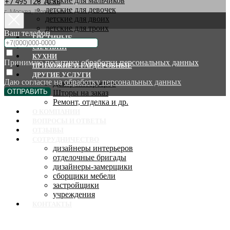
детские для мальчиков
+7 495 128 70 88
детские для девочек
г. Москва, Молодцова 9
детские для двоих
детские для троих
Ваш телефон
ГОСТИНЫЕ
СПАЛЬНИ
КУХНИ
Принимаю
политику обработки персональных данных
ПРИХОЖИЕ И ГАРДЕРОБНЫЕ
ДРУГИЕ УСЛУГИ
Даю согласие на
обработку персональных данных
Декор интерьеров
ОТПРАВИТЬ
Шторы на заказ
Ремонт, отделка и др.
О КОМПАНИИ
ВОПРОСЫ И ОТВЕТЫ
ОТЗЫВЫ
СОТРУДНИЧЕСТВО
дизайнеры интерьеров
отделочные бригады
дизайнеры-замерщики
сборщики мебели
застройщики
учреждения
КОНТАКТЫ