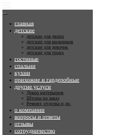
главная
детские
детские для двоих
детские для мальчиков
детские для девочек
детские для троих
гостиные
спальни
кухни
прихожие и гардеробные
другие услуги
Декор интерьеров
Шторы на заказ
Ремонт, отделка и др.
о компании
вопросы и ответы
отзывы
сотрудничество