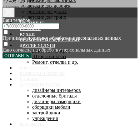
детские для мальчиков
+7 495 128 70 88
детские для девочек
г. Москва, Молодцова 9
детские для двоих
детские для троих
Ваш телефон
ГОСТИНЫЕ
СПАЛЬНИ
КУХНИ
Принимаю
политику обработки персональных данных
ПРИХОЖИЕ И ГАРДЕРОБНЫЕ
ДРУГИЕ УСЛУГИ
Даю согласие на
обработку персональных данных
Декор интерьеров
ОТПРАВИТЬ
Шторы на заказ
Ремонт, отделка и др.
О КОМПАНИИ
ВОПРОСЫ И ОТВЕТЫ
ОТЗЫВЫ
СОТРУДНИЧЕСТВО
дизайнеры интерьеров
отделочные бригады
дизайнеры-замерщики
сборщики мебели
застройщики
учреждения
КОНТАКТЫ