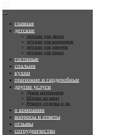
главная
детские
детские для двоих
детские для мальчиков
детские для девочек
детские для троих
гостиные
спальни
кухни
прихожие и гардеробные
другие услуги
Декор интерьеров
Шторы на заказ
Ремонт, отделка и др.
о компании
вопросы и ответы
отзывы
сотрудничество