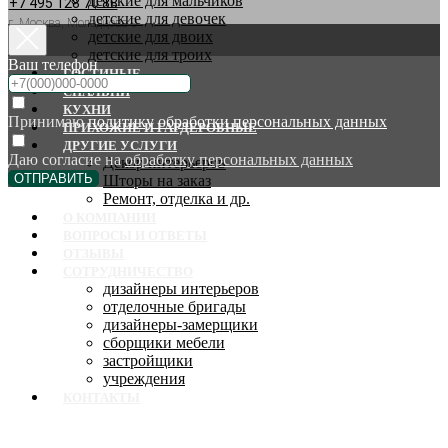
детские для мальчиков
+7 495 128 70 88
детские для девочек
г. Москва, Молодцова 9
детские для двоих
детские для троих
Ваш телефон
ГОСТИНЫЕ
СПАЛЬНИ
КУХНИ
Принимаю
политику обработки персональных данных
ПРИХОЖИЕ И ГАРДЕРОБНЫЕ
ДРУГИЕ УСЛУГИ
Даю согласие на
обработку персональных данных
Декор интерьеров
ОТПРАВИТЬ
Шторы на заказ
Ремонт, отделка и др.
О КОМПАНИИ
ВОПРОСЫ И ОТВЕТЫ
ОТЗЫВЫ
СОТРУДНИЧЕСТВО
дизайнеры интерьеров
отделочные бригады
дизайнеры-замерщики
сборщики мебели
застройщики
учреждения
КОНТАКТЫ