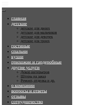
главная
детские
детские для двоих
детские для мальчиков
детские для девочек
детские для троих
гостиные
спальни
кухни
прихожие и гардеробные
другие услуги
Декор интерьеров
Шторы на заказ
Ремонт, отделка и др.
о компании
вопросы и ответы
отзывы
сотрудничество