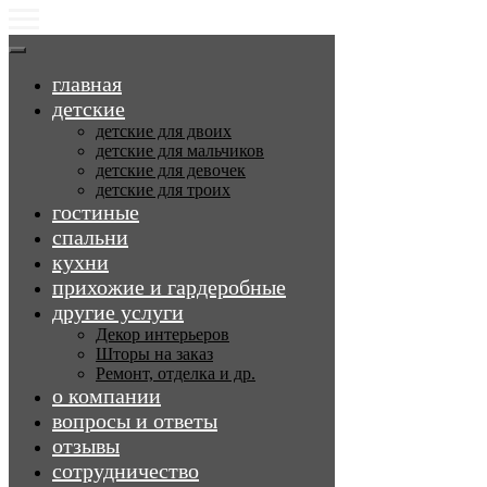
главная
детские
детские для двоих
детские для мальчиков
детские для девочек
детские для троих
гостиные
спальни
кухни
прихожие и гардеробные
другие услуги
Декор интерьеров
Шторы на заказ
Ремонт, отделка и др.
о компании
вопросы и ответы
отзывы
сотрудничество