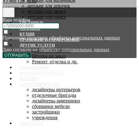
детские для мальчиков
+7 495 128 70 88
детские для девочек
г. Москва, Молодцова 9
детские для двоих
детские для троих
Ваш телефон
ГОСТИНЫЕ
СПАЛЬНИ
КУХНИ
Принимаю
политику обработки персональных данных
ПРИХОЖИЕ И ГАРДЕРОБНЫЕ
ДРУГИЕ УСЛУГИ
Даю согласие на
обработку персональных данных
Декор интерьеров
ОТПРАВИТЬ
Шторы на заказ
Ремонт, отделка и др.
О КОМПАНИИ
ВОПРОСЫ И ОТВЕТЫ
ОТЗЫВЫ
СОТРУДНИЧЕСТВО
дизайнеры интерьеров
отделочные бригады
дизайнеры-замерщики
сборщики мебели
застройщики
учреждения
КОНТАКТЫ