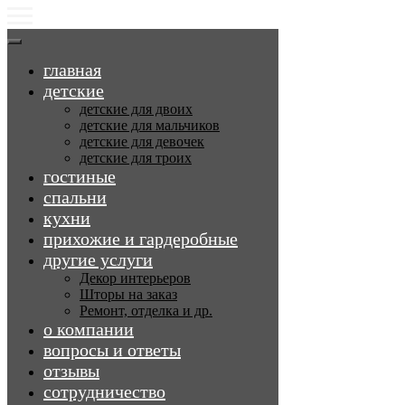
главная
детские
детские для двоих
детские для мальчиков
детские для девочек
детские для троих
гостиные
спальни
кухни
прихожие и гардеробные
другие услуги
Декор интерьеров
Шторы на заказ
Ремонт, отделка и др.
о компании
вопросы и ответы
отзывы
сотрудничество