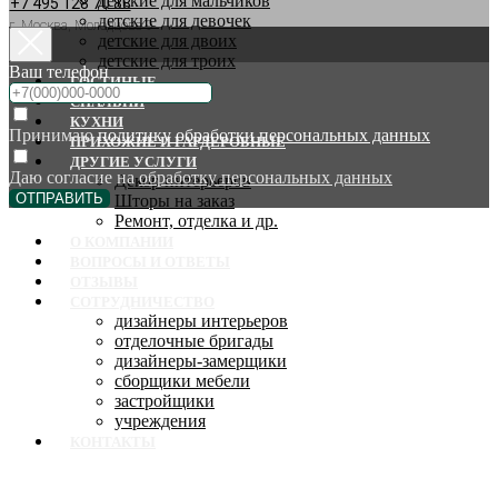
детские для мальчиков
+7 495 128 70 88
детские для девочек
г. Москва, Молодцова 9
детские для двоих
детские для троих
Ваш телефон
ГОСТИНЫЕ
СПАЛЬНИ
КУХНИ
Принимаю
политику обработки персональных данных
ПРИХОЖИЕ И ГАРДЕРОБНЫЕ
ДРУГИЕ УСЛУГИ
Даю согласие на
обработку персональных данных
Декор интерьеров
ОТПРАВИТЬ
Шторы на заказ
Ремонт, отделка и др.
О КОМПАНИИ
ВОПРОСЫ И ОТВЕТЫ
ОТЗЫВЫ
СОТРУДНИЧЕСТВО
дизайнеры интерьеров
отделочные бригады
дизайнеры-замерщики
сборщики мебели
застройщики
учреждения
КОНТАКТЫ