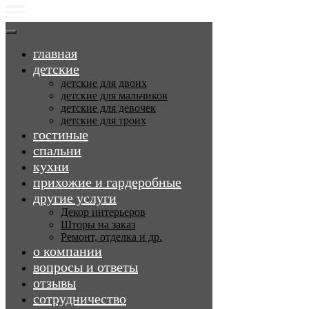
главная
детские
детские для двоих
детские для мальчиков
детские для девочек
детские для троих
гостиные
спальни
кухни
прихожие и гардеробные
другие услуги
Декор интерьеров
Шторы на заказ
Ремонт, отделка и др.
о компании
вопросы и ответы
отзывы
сотрудничество