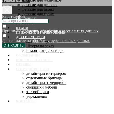
детские для мальчиков
+7 495 128 70 88
детские для девочек
г. Москва, Молодцова 9
детские для двоих
детские для троих
Ваш телефон
ГОСТИНЫЕ
СПАЛЬНИ
КУХНИ
Принимаю
политику обработки персональных данных
ПРИХОЖИЕ И ГАРДЕРОБНЫЕ
ДРУГИЕ УСЛУГИ
Даю согласие на
обработку персональных данных
Декор интерьеров
ОТПРАВИТЬ
Шторы на заказ
Ремонт, отделка и др.
О КОМПАНИИ
ВОПРОСЫ И ОТВЕТЫ
ОТЗЫВЫ
СОТРУДНИЧЕСТВО
дизайнеры интерьеров
отделочные бригады
дизайнеры-замерщики
сборщики мебели
застройщики
учреждения
КОНТАКТЫ