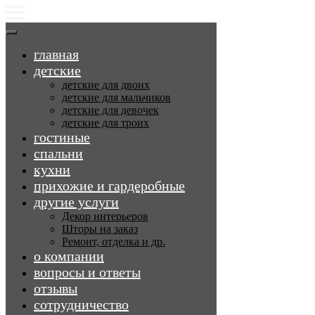
главная
детские
детские для двоих
детские для мальчиков
детские для девочек
детские для троих
гостиные
спальни
кухни
прихожие и гардеробные
другие услуги
Декор интерьеров
Шторы на заказ
Ремонт, отделка и др.
о компании
вопросы и ответы
отзывы
сотрудничество