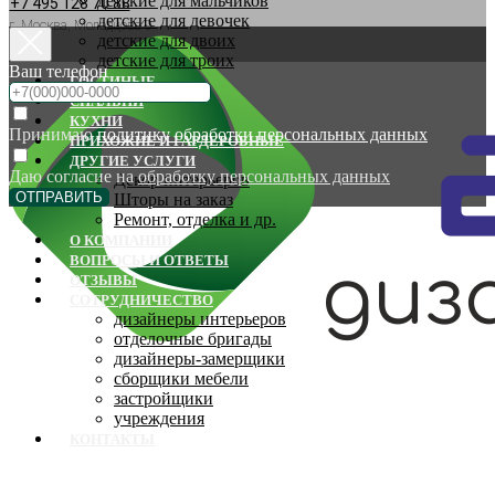
детские для мальчиков
+7 495 128 70 88
детские для девочек
г. Москва, Молодцова 9
детские для двоих
детские для троих
Ваш телефон
ГОСТИНЫЕ
СПАЛЬНИ
КУХНИ
Принимаю
политику обработки персональных данных
ПРИХОЖИЕ И ГАРДЕРОБНЫЕ
ДРУГИЕ УСЛУГИ
Даю согласие на
обработку персональных данных
Декор интерьеров
ОТПРАВИТЬ
Шторы на заказ
Ремонт, отделка и др.
О КОМПАНИИ
ВОПРОСЫ И ОТВЕТЫ
ОТЗЫВЫ
СОТРУДНИЧЕСТВО
дизайнеры интерьеров
отделочные бригады
дизайнеры-замерщики
сборщики мебели
застройщики
учреждения
КОНТАКТЫ