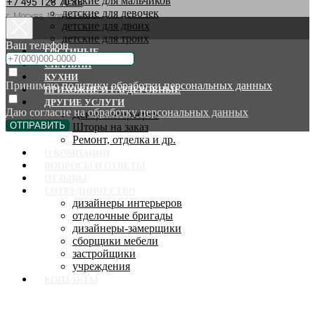
детские для мальчиков
+7 495 128 70 88
детские для девочек
г. Москва, Молодцова 9
детские для двоих
детские для троих
Ваш телефон
ГОСТИНЫЕ
СПАЛЬНИ
КУХНИ
Принимаю
политику обработки персональных данных
ПРИХОЖИЕ И ГАРДЕРОБНЫЕ
ДРУГИЕ УСЛУГИ
Даю согласие на
обработку персональных данных
Декор интерьеров
ОТПРАВИТЬ
Шторы на заказ
Ремонт, отделка и др.
О КОМПАНИИ
ВОПРОСЫ И ОТВЕТЫ
ОТЗЫВЫ
СОТРУДНИЧЕСТВО
дизайнеры интерьеров
отделочные бригады
дизайнеры-замерщики
сборщики мебели
застройщики
учреждения
КОНТАКТЫ