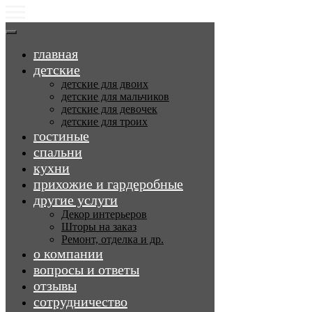
главная
детские
детские для двоих
детские для мальчиков
детские для девочек
детские для троих
гостиные
спальни
кухни
прихожие и гардеробные
другие услуги
Декор интерьеров
Шторы на заказ
Ремонт, отделка и др.
о компании
вопросы и ответы
отзывы
сотрудничество