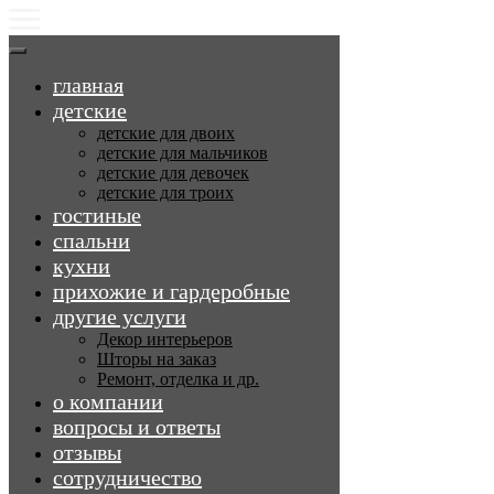
главная
детские
детские для двоих
детские для мальчиков
детские для девочек
детские для троих
гостиные
спальни
кухни
прихожие и гардеробные
другие услуги
Декор интерьеров
Шторы на заказ
Ремонт, отделка и др.
о компании
вопросы и ответы
отзывы
сотрудничество