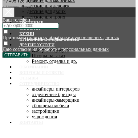
детские для мальчиков
+7 495 128 70 88
детские для девочек
г. Москва, Молодцова 9
детские для двоих
детские для троих
Ваш телефон
ГОСТИНЫЕ
СПАЛЬНИ
КУХНИ
Принимаю
политику обработки персональных данных
ПРИХОЖИЕ И ГАРДЕРОБНЫЕ
ДРУГИЕ УСЛУГИ
Даю согласие на
обработку персональных данных
Декор интерьеров
ОТПРАВИТЬ
Шторы на заказ
Ремонт, отделка и др.
О КОМПАНИИ
ВОПРОСЫ И ОТВЕТЫ
ОТЗЫВЫ
СОТРУДНИЧЕСТВО
дизайнеры интерьеров
отделочные бригады
дизайнеры-замерщики
сборщики мебели
застройщики
учреждения
КОНТАКТЫ