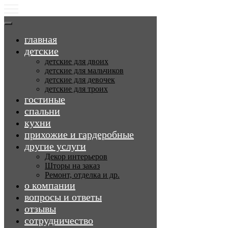
главная
детские
детские для двоих
детские для мальчиков
детские для девочек
детские для троих
гостиные
спальни
кухни
прихожие и гардеробные
другие услуги
Декор интерьеров
Шторы на заказ
Ремонт, отделка и др.
о компании
вопросы и ответы
отзывы
сотрудничество