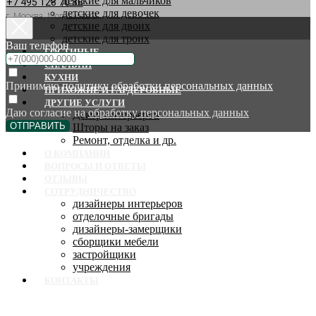
детские для мальчиков
+7 495 128 70 88
детские для девочек
г. Москва, Молодцова 9
детские для двоих
детские для троих
Ваш телефон
ГОСТИНЫЕ
СПАЛЬНИ
КУХНИ
Принимаю
политику обработки персональных данных
ПРИХОЖИЕ И ГАРДЕРОБНЫЕ
ДРУГИЕ УСЛУГИ
Даю согласие на
обработку персональных данных
Декор интерьеров
ОТПРАВИТЬ
Шторы на заказ
Ремонт, отделка и др.
О КОМПАНИИ
ВОПРОСЫ И ОТВЕТЫ
ОТЗЫВЫ
СОТРУДНИЧЕСТВО
дизайнеры интерьеров
отделочные бригады
дизайнеры-замерщики
сборщики мебели
застройщики
учреждения
КОНТАКТЫ