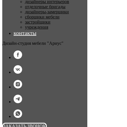
дизайнеры интерьеров
отделочные бригады
дизайнеры-замерщики
сборщики мебели
застройщики
учреждения
контакты
Дизайн-студия мебели "Ариус"
ЗАКАЗАТЬ ЗВОНОК