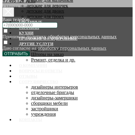
детские для мальчиков
+7 495 128 70 88
детские для девочек
г. Москва, Молодцова 9
детские для двоих
детские для троих
Ваш телефон
ГОСТИНЫЕ
СПАЛЬНИ
КУХНИ
Принимаю
политику обработки персональных данных
ПРИХОЖИЕ И ГАРДЕРОБНЫЕ
ДРУГИЕ УСЛУГИ
Даю согласие на
обработку персональных данных
Декор интерьеров
ОТПРАВИТЬ
Шторы на заказ
Ремонт, отделка и др.
О КОМПАНИИ
ВОПРОСЫ И ОТВЕТЫ
ОТЗЫВЫ
СОТРУДНИЧЕСТВО
дизайнеры интерьеров
отделочные бригады
дизайнеры-замерщики
сборщики мебели
застройщики
учреждения
КОНТАКТЫ