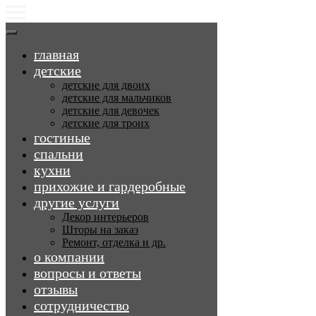
главная
детские
детские для двоих
детские для мальчиков
детские для девочек
детские для троих
гостиные
спальни
кухни
прихожие и гардеробные
другие услуги
Декор интерьеров
Шторы на заказ
Ремонт, отделка и др.
о компании
вопросы и ответы
отзывы
сотрудничество