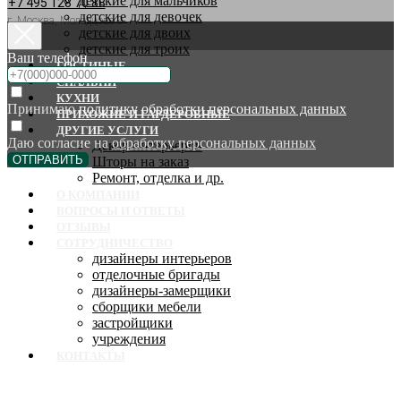
детские для мальчиков
+7 495 128 70 88
детские для девочек
г. Москва, Молодцова 9
детские для двоих
детские для троих
Ваш телефон
ГОСТИНЫЕ
СПАЛЬНИ
КУХНИ
Принимаю
политику обработки персональных данных
ПРИХОЖИЕ И ГАРДЕРОБНЫЕ
ДРУГИЕ УСЛУГИ
Даю согласие на
обработку персональных данных
Декор интерьеров
ОТПРАВИТЬ
Шторы на заказ
Ремонт, отделка и др.
О КОМПАНИИ
ВОПРОСЫ И ОТВЕТЫ
ОТЗЫВЫ
СОТРУДНИЧЕСТВО
дизайнеры интерьеров
отделочные бригады
дизайнеры-замерщики
сборщики мебели
застройщики
учреждения
КОНТАКТЫ