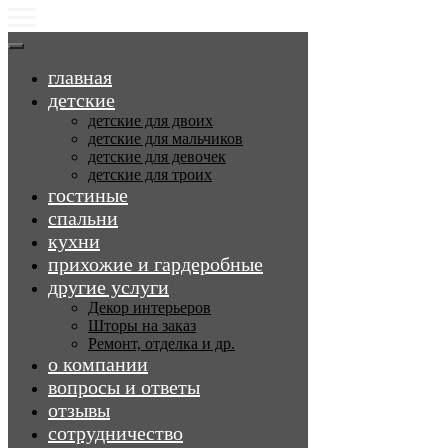
главная
детские
детские для двоих
детские для мальчиков
детские для девочек
детские для троих
гостиные
спальни
кухни
прихожие и гардеробные
другие услуги
Декор интерьеров
Шторы на заказ
Ремонт, отделка и др.
о компании
вопросы и ответы
отзывы
сотрудничество