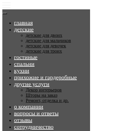
главная
детские
детские для двоих
детские для мальчиков
детские для девочек
детские для троих
гостиные
спальни
кухни
прихожие и гардеробные
другие услуги
Декор интерьеров
Шторы на заказ
Ремонт, отделка и др.
о компании
вопросы и ответы
отзывы
сотрудничество