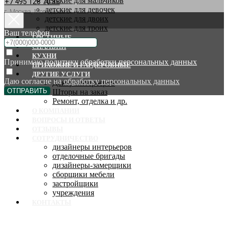
детские для мальчиков
+7 495 128 70 88
детские для девочек
г. Москва, Молодцова 9
детские для двоих
детские для троих
Ваш телефон
ГОСТИНЫЕ
СПАЛЬНИ
КУХНИ
Принимаю
политику обработки персональных данных
ПРИХОЖИЕ И ГАРДЕРОБНЫЕ
ДРУГИЕ УСЛУГИ
Даю согласие на
обработку персональных данных
Декор интерьеров
ОТПРАВИТЬ
Шторы на заказ
Ремонт, отделка и др.
О КОМПАНИИ
ВОПРОСЫ И ОТВЕТЫ
ОТЗЫВЫ
СОТРУДНИЧЕСТВО
дизайнеры интерьеров
отделочные бригады
дизайнеры-замерщики
сборщики мебели
застройщики
учреждения
КОНТАКТЫ