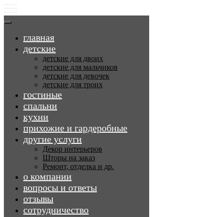
главная
детские
детские для двоих
детские для мальчиков
детские для девочек
детские для троих
гостиные
спальни
кухни
прихожие и гардеробные
другие услуги
Декор интерьеров
Шторы на заказ
Ремонт, отделка и др.
о компании
вопросы и ответы
отзывы
сотрудничество