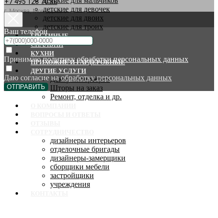
детские для мальчиков
+7 495 128 70 88
детские для девочек
г. Москва, Молодцова 9
детские для двоих
детские для троих
Ваш телефон
ГОСТИНЫЕ
СПАЛЬНИ
КУХНИ
Принимаю
политику обработки персональных данных
ПРИХОЖИЕ И ГАРДЕРОБНЫЕ
ДРУГИЕ УСЛУГИ
Даю согласие на
обработку персональных данных
Декор интерьеров
ОТПРАВИТЬ
Шторы на заказ
Ремонт, отделка и др.
О КОМПАНИИ
ВОПРОСЫ И ОТВЕТЫ
ОТЗЫВЫ
СОТРУДНИЧЕСТВО
дизайнеры интерьеров
отделочные бригады
дизайнеры-замерщики
сборщики мебели
застройщики
учреждения
КОНТАКТЫ