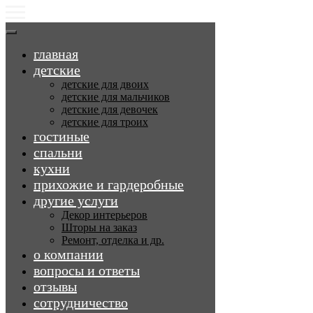
главная
детские
детские для двоих
детские для мальчиков
детские для девочек
детские для троих
гостиные
спальни
кухни
прихожие и гардеробные
другие услуги
Декор интерьеров
Шторы на заказ
Ремонт, отделка и др.
о компании
вопросы и ответы
отзывы
сотрудничество