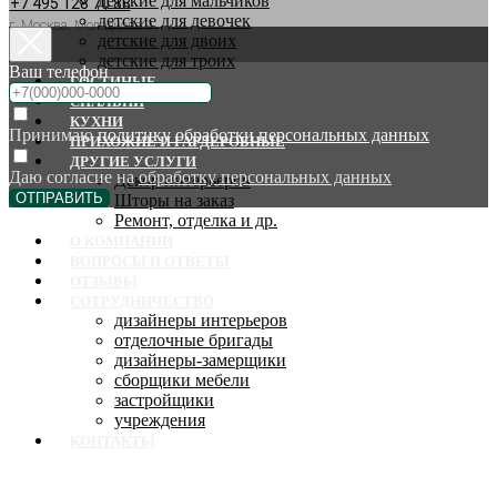
детские для мальчиков
+7 495 128 70 88
детские для девочек
г. Москва, Молодцова 9
детские для двоих
детские для троих
Ваш телефон
ГОСТИНЫЕ
СПАЛЬНИ
КУХНИ
Принимаю
политику обработки персональных данных
ПРИХОЖИЕ И ГАРДЕРОБНЫЕ
ДРУГИЕ УСЛУГИ
Даю согласие на
обработку персональных данных
Декор интерьеров
ОТПРАВИТЬ
Шторы на заказ
Ремонт, отделка и др.
О КОМПАНИИ
ВОПРОСЫ И ОТВЕТЫ
ОТЗЫВЫ
СОТРУДНИЧЕСТВО
дизайнеры интерьеров
отделочные бригады
дизайнеры-замерщики
сборщики мебели
застройщики
учреждения
КОНТАКТЫ