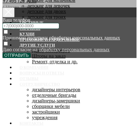
детские для мальчиков
+7 495 128 70 88
детские для девочек
г. Москва, Молодцова 9
детские для двоих
детские для троих
Ваш телефон
ГОСТИНЫЕ
СПАЛЬНИ
КУХНИ
Принимаю
политику обработки персональных данных
ПРИХОЖИЕ И ГАРДЕРОБНЫЕ
ДРУГИЕ УСЛУГИ
Даю согласие на
обработку персональных данных
Декор интерьеров
ОТПРАВИТЬ
Шторы на заказ
Ремонт, отделка и др.
О КОМПАНИИ
ВОПРОСЫ И ОТВЕТЫ
ОТЗЫВЫ
СОТРУДНИЧЕСТВО
дизайнеры интерьеров
отделочные бригады
дизайнеры-замерщики
сборщики мебели
застройщики
учреждения
КОНТАКТЫ