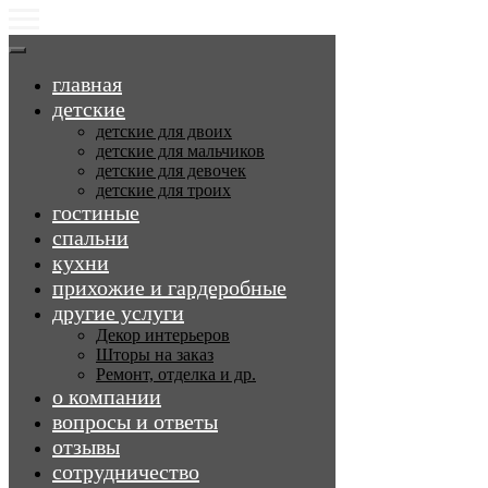
главная
детские
детские для двоих
детские для мальчиков
детские для девочек
детские для троих
гостиные
спальни
кухни
прихожие и гардеробные
другие услуги
Декор интерьеров
Шторы на заказ
Ремонт, отделка и др.
о компании
вопросы и ответы
отзывы
сотрудничество