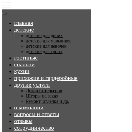
главная
детские
детские для двоих
детские для мальчиков
детские для девочек
детские для троих
гостиные
спальни
кухни
прихожие и гардеробные
другие услуги
Декор интерьеров
Шторы на заказ
Ремонт, отделка и др.
о компании
вопросы и ответы
отзывы
сотрудничество