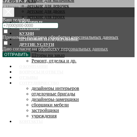
детские для мальчиков
+7 495 128 70 88
детские для девочек
г. Москва, Молодцова 9
детские для двоих
детские для троих
Ваш телефон
ГОСТИНЫЕ
СПАЛЬНИ
КУХНИ
Принимаю
политику обработки персональных данных
ПРИХОЖИЕ И ГАРДЕРОБНЫЕ
ДРУГИЕ УСЛУГИ
Даю согласие на
обработку персональных данных
Декор интерьеров
ОТПРАВИТЬ
Шторы на заказ
Ремонт, отделка и др.
О КОМПАНИИ
ВОПРОСЫ И ОТВЕТЫ
ОТЗЫВЫ
СОТРУДНИЧЕСТВО
дизайнеры интерьеров
отделочные бригады
дизайнеры-замерщики
сборщики мебели
застройщики
учреждения
КОНТАКТЫ