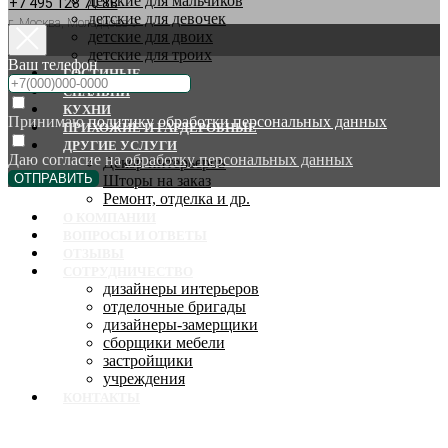
детские для мальчиков
+7 495 128 70 88
детские для девочек
г. Москва, Молодцова 9
детские для двоих
детские для троих
Ваш телефон
ГОСТИНЫЕ
СПАЛЬНИ
КУХНИ
Принимаю
политику обработки персональных данных
ПРИХОЖИЕ И ГАРДЕРОБНЫЕ
ДРУГИЕ УСЛУГИ
Даю согласие на
обработку персональных данных
Декор интерьеров
ОТПРАВИТЬ
Шторы на заказ
Ремонт, отделка и др.
О КОМПАНИИ
ВОПРОСЫ И ОТВЕТЫ
ОТЗЫВЫ
СОТРУДНИЧЕСТВО
дизайнеры интерьеров
отделочные бригады
дизайнеры-замерщики
сборщики мебели
застройщики
учреждения
КОНТАКТЫ