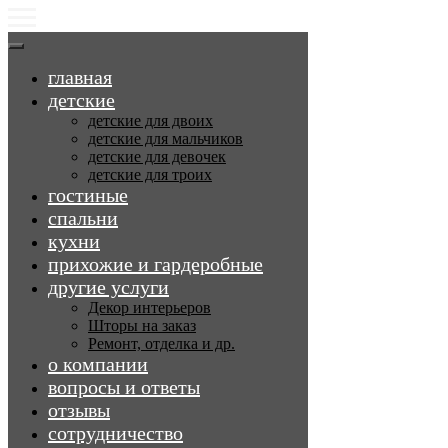
главная
детские
детские для двоих
детские для мальчиков
детские для девочек
детские для троих
гостиные
спальни
кухни
прихожие и гардеробные
другие услуги
Декор интерьеров
Шторы на заказ
Ремонт, отделка и др.
о компании
вопросы и ответы
отзывы
сотрудничество