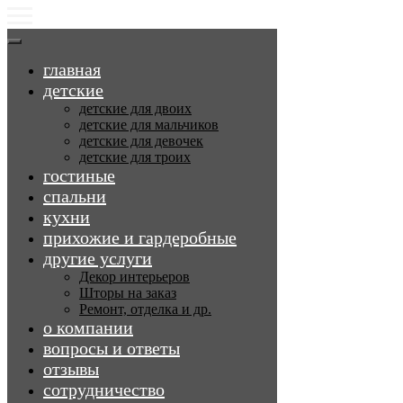
главная
детские
детские для двоих
детские для мальчиков
детские для девочек
детские для троих
гостиные
спальни
кухни
прихожие и гардеробные
другие услуги
Декор интерьеров
Шторы на заказ
Ремонт, отделка и др.
о компании
вопросы и ответы
отзывы
сотрудничество