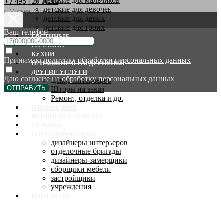
детские для мальчиков
+7 495 128 70 88
детские для девочек
г. Москва, Молодцова 9
детские для двоих
детские для троих
Ваш телефон
ГОСТИНЫЕ
СПАЛЬНИ
КУХНИ
Принимаю
политику обработки персональных данных
ПРИХОЖИЕ И ГАРДЕРОБНЫЕ
ДРУГИЕ УСЛУГИ
Даю согласие на
обработку персональных данных
Декор интерьеров
ОТПРАВИТЬ
Шторы на заказ
Ремонт, отделка и др.
О КОМПАНИИ
ВОПРОСЫ И ОТВЕТЫ
ОТЗЫВЫ
СОТРУДНИЧЕСТВО
дизайнеры интерьеров
отделочные бригады
дизайнеры-замерщики
сборщики мебели
застройщики
учреждения
КОНТАКТЫ