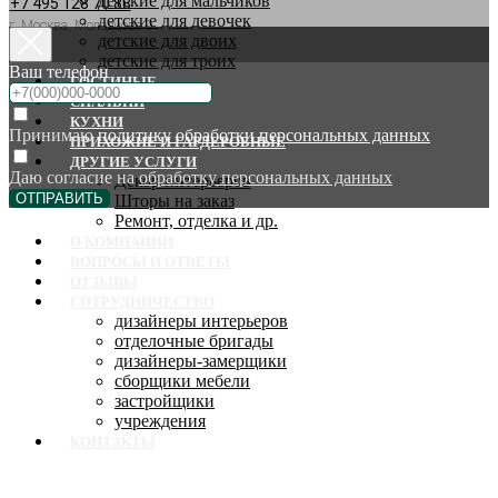
детские для мальчиков
+7 495 128 70 88
детские для девочек
г. Москва, Молодцова 9
детские для двоих
детские для троих
Ваш телефон
ГОСТИНЫЕ
СПАЛЬНИ
КУХНИ
Принимаю
политику обработки персональных данных
ПРИХОЖИЕ И ГАРДЕРОБНЫЕ
ДРУГИЕ УСЛУГИ
Даю согласие на
обработку персональных данных
Декор интерьеров
ОТПРАВИТЬ
Шторы на заказ
Ремонт, отделка и др.
О КОМПАНИИ
ВОПРОСЫ И ОТВЕТЫ
ОТЗЫВЫ
СОТРУДНИЧЕСТВО
дизайнеры интерьеров
отделочные бригады
дизайнеры-замерщики
сборщики мебели
застройщики
учреждения
КОНТАКТЫ