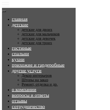
главная
детские
детские для двоих
детские для мальчиков
детские для девочек
детские для троих
гостиные
спальни
кухни
прихожие и гардеробные
другие услуги
Декор интерьеров
Шторы на заказ
Ремонт, отделка и др.
о компании
вопросы и ответы
отзывы
сотрудничество