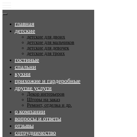
главная
детские
детские для двоих
детские для мальчиков
детские для девочек
детские для троих
гостиные
спальни
кухни
прихожие и гардеробные
другие услуги
Декор интерьеров
Шторы на заказ
Ремонт, отделка и др.
о компании
вопросы и ответы
отзывы
сотрудничество