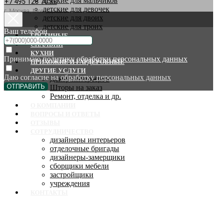
детские для мальчиков
+7 495 128 70 88
детские для девочек
г. Москва, Молодцова 9
детские для двоих
детские для троих
Ваш телефон
ГОСТИНЫЕ
СПАЛЬНИ
КУХНИ
Принимаю
политику обработки персональных данных
ПРИХОЖИЕ И ГАРДЕРОБНЫЕ
ДРУГИЕ УСЛУГИ
Даю согласие на
обработку персональных данных
Декор интерьеров
ОТПРАВИТЬ
Шторы на заказ
Ремонт, отделка и др.
О КОМПАНИИ
ВОПРОСЫ И ОТВЕТЫ
ОТЗЫВЫ
СОТРУДНИЧЕСТВО
дизайнеры интерьеров
отделочные бригады
дизайнеры-замерщики
сборщики мебели
застройщики
учреждения
КОНТАКТЫ