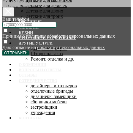
детские для мальчиков
+7 495 128 70 88
детские для девочек
г. Москва, Молодцова 9
детские для двоих
детские для троих
Ваш телефон
ГОСТИНЫЕ
СПАЛЬНИ
КУХНИ
Принимаю
политику обработки персональных данных
ПРИХОЖИЕ И ГАРДЕРОБНЫЕ
ДРУГИЕ УСЛУГИ
Даю согласие на
обработку персональных данных
Декор интерьеров
ОТПРАВИТЬ
Шторы на заказ
Ремонт, отделка и др.
О КОМПАНИИ
ВОПРОСЫ И ОТВЕТЫ
ОТЗЫВЫ
СОТРУДНИЧЕСТВО
дизайнеры интерьеров
отделочные бригады
дизайнеры-замерщики
сборщики мебели
застройщики
учреждения
КОНТАКТЫ