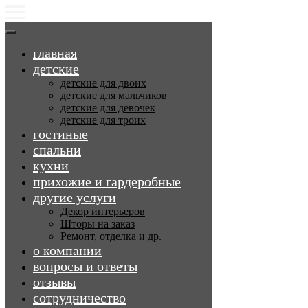
главная
детские
детские для двоих
детские для мальчиков
детские для девочек
детские для троих
гостиные
спальни
кухни
прихожие и гардеробные
другие услуги
Декор интерьеров
Шторы на заказ
Ремонт, отделка и др.
о компании
вопросы и ответы
отзывы
сотрудничество