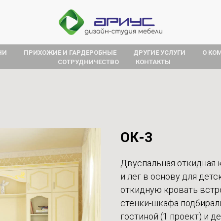
НИ
ПРИХОЖИЕ И ГАРДЕРОБНЫЕ
ДРУГИЕ УСЛУГИ
О КО
СОТРУДНИЧЕСТВО
КОНТАКТЫ
ОК-3
Двуспальная откидная к
и лег в основу для дет
откидную кровать встр
стенки-шкафа подбирал
гостиной (1 проект) и де