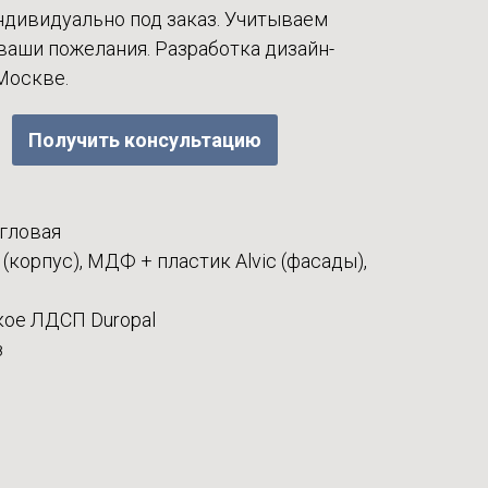
ндивидуально под заказ. Учитываем
ваши пожелания. Разработка дизайн-
 Москве.
Получить консультацию
угловая
корпус), МДФ + пластик Alvic (фасады),
кое ЛДСП Duropal
з