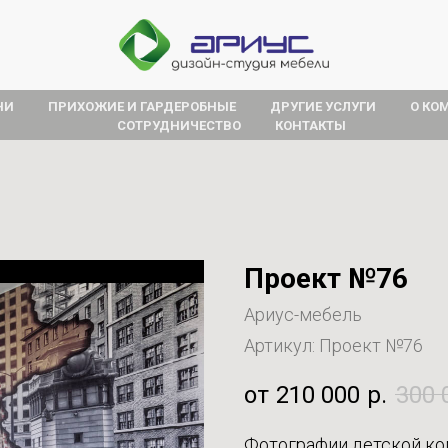
НИ
ПРИХОЖИЕ И ГАРДЕРОБНЫЕ
ДРУГИЕ УСЛУГИ
О КО
СОТРУДНИЧЕСТВО
КОНТАКТЫ
Проект №76
Ариус-мебель
Артикул:
Проект №76
210 000
р.
300 
Фотографии детской ко