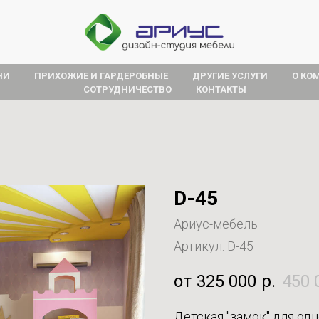
НИ
ПРИХОЖИЕ И ГАРДЕРОБНЫЕ
ДРУГИЕ УСЛУГИ
О КО
СОТРУДНИЧЕСТВО
КОНТАКТЫ
D-45
Ариус-мебель
Артикул:
D-45
325 000
р.
450 
Детская "замок" для од