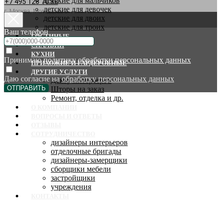
детские для мальчиков
+7 495 128 70 88
детские для девочек
г. Москва, Молодцова 9
детские для двоих
детские для троих
Ваш телефон
ГОСТИНЫЕ
СПАЛЬНИ
КУХНИ
Принимаю
политику обработки персональных данных
ПРИХОЖИЕ И ГАРДЕРОБНЫЕ
ДРУГИЕ УСЛУГИ
Даю согласие на
обработку персональных данных
Декор интерьеров
ОТПРАВИТЬ
Шторы на заказ
Ремонт, отделка и др.
О КОМПАНИИ
ВОПРОСЫ И ОТВЕТЫ
ОТЗЫВЫ
СОТРУДНИЧЕСТВО
дизайнеры интерьеров
отделочные бригады
дизайнеры-замерщики
сборщики мебели
застройщики
учреждения
КОНТАКТЫ