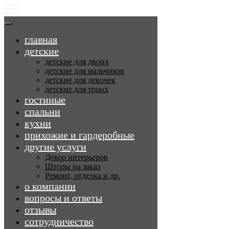
главная
детские
детские для двоих
детские для мальчиков
детские для девочек
детские для троих
гостиные
спальни
кухни
прихожие и гардеробные
другие услуги
Декор интерьеров
Шторы на заказ
Ремонт, отделка и др.
о компании
вопросы и ответы
отзывы
сотрудничество